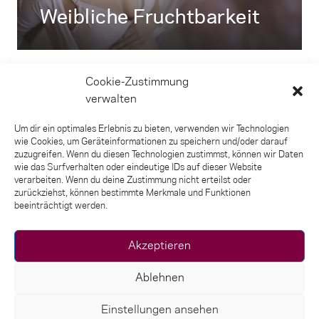
Weibliche Fruchtbarkeit
Cookie-Zustimmung
verwalten
Um dir ein optimales Erlebnis zu bieten, verwenden wir Technologien
wie Cookies, um Geräteinformationen zu speichern und/oder darauf
zuzugreifen. Wenn du diesen Technologien zustimmst, können wir Daten
wie das Surfverhalten oder eindeutige IDs auf dieser Website
Kontakt
verarbeiten. Wenn du deine Zustimmung nicht erteilst oder
Impressum
zurückziehst, können bestimmte Merkmale und Funktionen
Nutzungsbedingungen
beeinträchtigt werden.
Datenschutz
Datenschutzgrundsätze
Akzeptieren
Orthomed Vertriebs GmbH & Co. KG für
Ablehnen
Nahrungsergänzung
Herzogstraße 30
Einstellungen ansehen