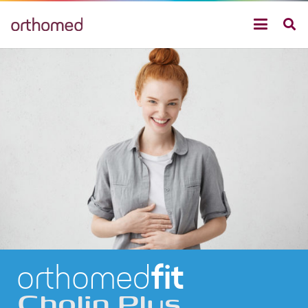
orthomed
fit
Cholin Plus